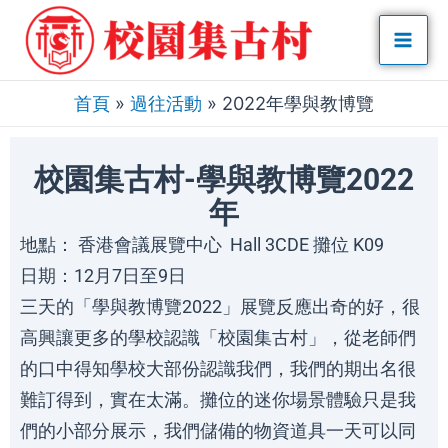
Skip
Mai
to
Men
content
首頁
»
過往活動
»
2022年學與教博覽
校園集古村-學與教博覽2022
年
地點： 香港會議展覽中心 Hall 3CDE 攤位 K09
日期：12月7日至9日
三天的「學與教博覽2022」展覽反應出奇的好，很
高興讓更多的學校認識「校園集古村」，從老師們
的口中得知學校大部份認識我們，我們的期出名很
難訂得到，實在太滿。攤位的迷你場景體驗只是我
們的小部分展示，我們儲備的物資道具一天可以同