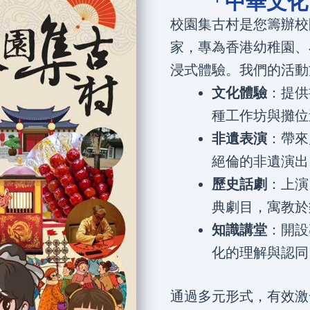
「中華文化
校園集古村是您籌辦校
家，專為香港幼稚園、
浸式體驗。我們的活動
文化體驗
：提供
種工作坊與攤位
非遺表演
：帶來
絕倫的非遺演出
歷史話劇
：上演
典劇目，寓教於
知識講堂
：開設
化的理解與認同
通過多元形式，有效激