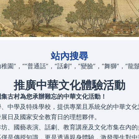
站內搜尋
稚園”
，““普通話”
，“話劇”，“變臉”，“舞獅”，“龍
推廣中華文化體驗活動
園集古村為您承辦難忘的中華文化活動！
學、中學及特殊學校，提供專業且系統化的中華文化
發展日及國家安全教育日的理想夥伴。
作坊、國藝表演、話劇、教育講座及文化市集在內的
不僅是傳授知識，更是透過親身體驗，激發學生對中