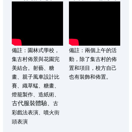
備註：園林式學校，
備註：兩個上午的活
集古村佈景與花園完
動，除了集古村的佈
美結合。射藝、糖
置和項目，校方自己
畫、親子風車設計比
也有裝飾和佈置。
賽、織草蜢、糖畫、
燈籠製作、造紙術、
古代服裝體驗、
古
彩戲法表演、噴火街
頭表演