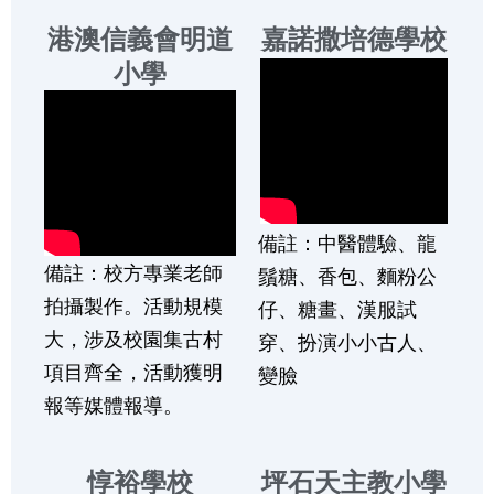
港澳信義會明道
嘉諾撒培德學校
小學
備註：中醫體驗、龍
備註：校方專業老師
鬚糖、香包、麵粉公
拍攝製作。活動規模
仔、糖畫、漢服試
大，涉及校園集古村
穿、扮演小小古人、
項目齊全，活動獲明
變臉
報等媒體報導。
惇裕學校
坪石天主教小學