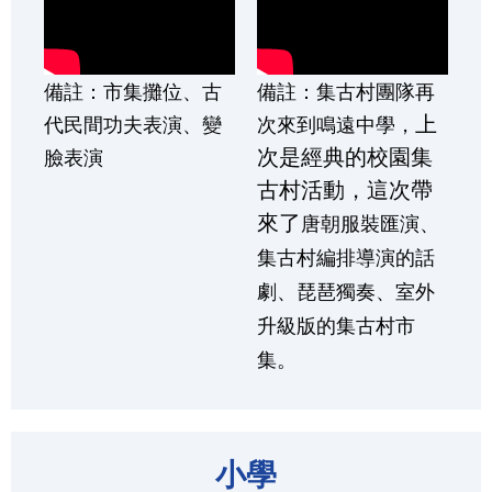
備註：市集攤位、古
備註：集古村團隊再
上
代民間功夫表演、變
次來到鳴遠中學，
次是經典的校園集
臉表演
古村活動，這次帶
來了
唐朝服裝匯演、
集古村編排導演的話
劇、琵琶獨奏、室外
升級版的集古村市
集。
小學