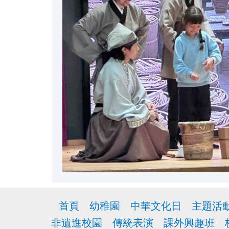
首頁
幼稚園
中華文化日
主題活
非遺進校園
傳統表演
課外興趣班