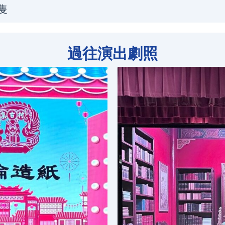
隻
過往演出劇照