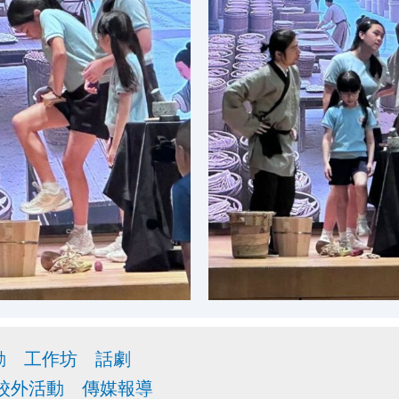
動
工作坊
話劇
校外活動
傳媒報導