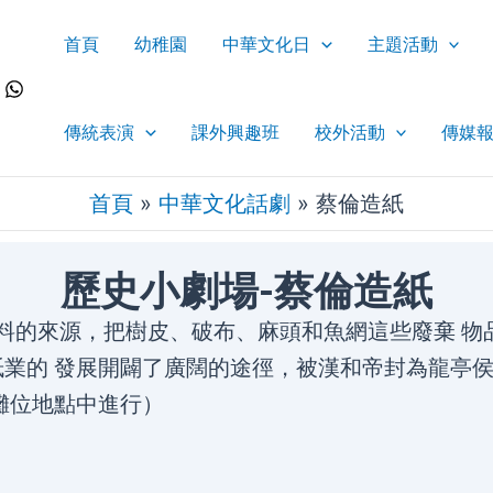
首頁
幼稚園
中華文化日
主題活動
傳統表演
課外興趣班
校外活動
傳媒
首頁
»
中華文化話劇
»
蔡倫造紙
歷史小劇場-蔡倫造紙
原料的來源，把樹皮、破布、麻頭和魚網這些廢棄 
業的 發展開闢了廣闊的途徑，被漢和帝封為龍亭
攤位地點中進行）