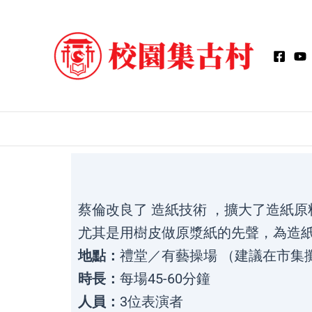
Skip
to
content
蔡倫改良了 造紙技術 ，擴大了造紙
尤其是用樹皮做原漿紙的先聲，為造紙
地點：
禮堂／有藝操場 （建議在市集
時長：
每場45-60分鐘
人員：
3位表演者