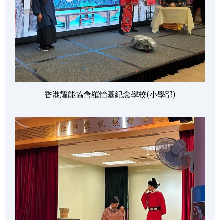
香港耀能協會羅怡基紀念學校(小學部)