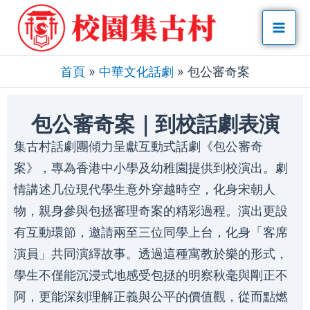
Skip
Mai
to
Men
content
首頁
»
中華文化話劇
»
包公審奇案
包公審奇案｜到校話劇表演
集古村話劇團傾力呈獻互動式話劇《包公審奇
案》，專為香港中小學及幼稚園提供到校演出。劇
情講述几位現代學生意外穿越時空，化身宋朝人
物，親身參與包拯審理奇案的精彩過程。演出更設
有互動環節，邀請兩至三位同學上台，化身「客席
演員」共同演繹故事。透過這種寓教於樂的形式，
學生不僅能沉浸式地感受包拯的明察秋毫與剛正不
阿，更能深刻理解正義與公平的價值觀，從而點燃