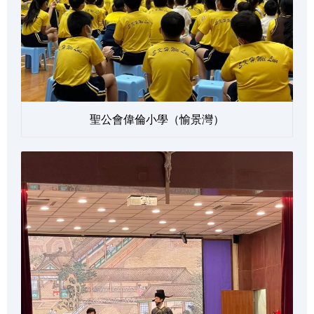
聖公會偉倫小學（愉景灣）