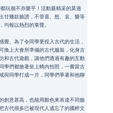
們都玩個不亦樂乎！活動最精采的莫過
出廿幾款臉譜，不管喜、怒、哀、樂等
，均報以熱烈的掌聲。
感覺。為了令同學更投入古代的生活，
可換上大會所準備的古代服裝，化身古
坊和古代遊戲，讓他們透過有趣的互動
同學們都搶著坐上轎內拍照，一嘗當古
戒與同學打成一片，同學們爭著和他聊
的創意甚高，也能用顏色來表達不同臉
把古代很多已被現代人遺忘了的國粹文