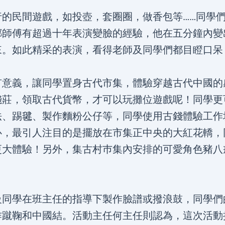
行的民間遊戲，如投壺，套圈圈，做香包等……同學
鄺師傅有超過十年表演變臉的經驗，他在五分鐘內變
來。如此精采的表演，看得老師及同學們都目瞪口呆
有意義，讓同學置身古代市集，體驗穿越古代中國的
錢莊，領取古代貨幣，才可以玩攤位遊戲呢！同學更
法、踢毽、製作麵粉公仔等，同學使用古錢體驗工作
心，最引人注目的是擺放在市集正中央的大紅花轎，
更大體驗！另外，集古村巿集內安排的可愛角色豬八
級同學在班主任的指導下製作臉譜或撥浪鼓，同學們
作蹴鞠和中國結。活動主任何主任則認為，這次活動