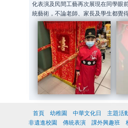
化表演及民間工藝再次展現在同學眼
統藝術，不論老師、家長及學生都覺
首頁
幼稚園
中華文化日
主題活
非遺進校園
傳統表演
課外興趣班